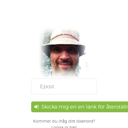
Skicka mig en en länk för återställ
Kommer du ihåg ditt lösenord?
Logga in här!